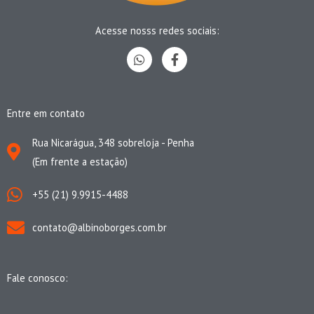
Acesse nosss redes sociais:
W
F
h
a
a
c
t
e
s
b
Entre em contato
a
o
p
o
p
k
Rua Nicarágua, 348 sobreloja - Penha
-
(Em frente a estação)
f
+55 (21) 9.9915-4488
contato@albinoborges.com.br
Fale conosco: