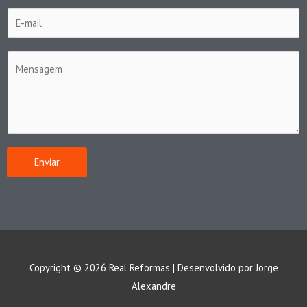
E
m
a
T
i
e
l
x
*
t
o
d
Enviar
a
M
e
n
s
a
Copyright © 2026 Real Reformas | Desenvolvido por
Jorge
g
Alexandre
e