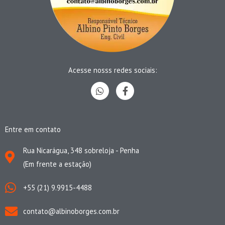
Acesse nosss redes sociais:
W
F
h
a
a
c
t
e
s
b
Entre em contato
a
o
p
o
p
k
Rua Nicarágua, 348 sobreloja - Penha
-
(Em frente a estação)
f
+55 (21) 9.9915-4488
contato@albinoborges.com.br